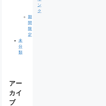
ン
ク
期
間
限
定
未
分
類
アー
カイ
ブ