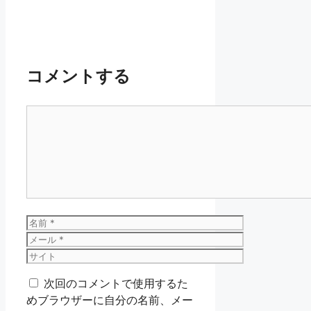
コメントする
コ
メ
ン
ト
名
前
メ
ー
サ
ル
イ
次回のコメントで使用するた
ト
めブラウザーに自分の名前、メー