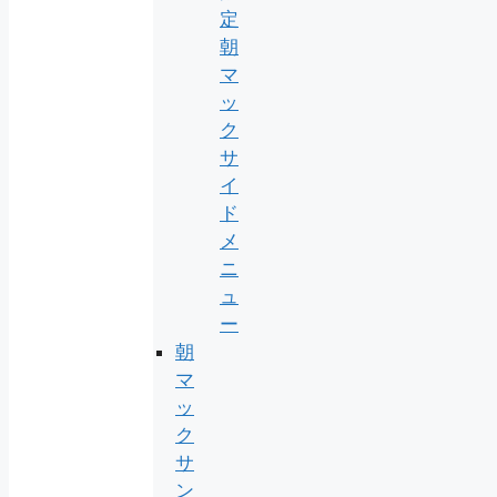
定
朝
マ
ッ
ク
サ
イ
ド
メ
ニ
ュ
ー
朝
マ
ッ
ク
サ
ン