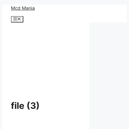
コ
Mcd Mania
ン
メ
テ
ニ
ン
ュ
ー
ツ
へ
ス
キ
ッ
プ
file (3)