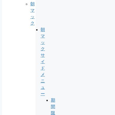
朝
マ
ッ
ク
朝
マ
ッ
ク
サ
イ
ド
メ
ニ
ュ
ー
期
間
限