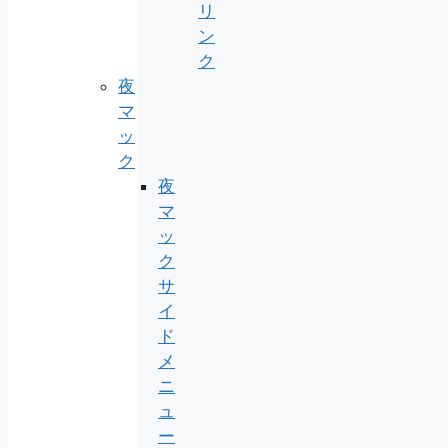
リ
ン
ク
夜
マ
ッ
ク
夜
マ
ッ
ク
サ
イ
ド
メ
ニ
ュ
ー