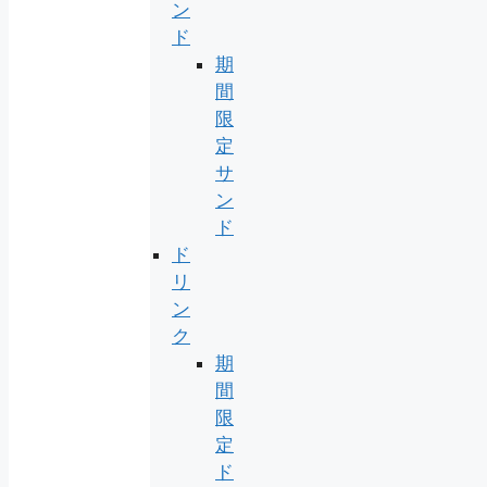
ン
ド
期
間
限
定
サ
ン
ド
ド
リ
ン
ク
期
間
限
定
ド