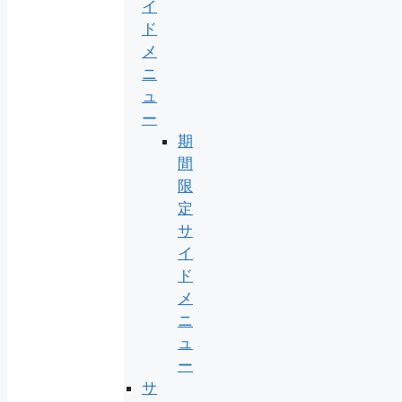
イ
ド
メ
ニ
ュ
ー
期
間
限
定
サ
イ
ド
メ
ニ
ュ
ー
サ