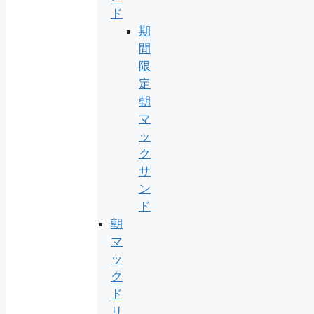
ド
期
間
限
定
朝
マ
ッ
ク
サ
ン
ド
朝
マ
ッ
ク
ド
リ