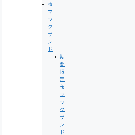
夜
マ
ッ
ク
サ
ン
ド
期
間
限
定
夜
マ
ッ
ク
サ
ン
ド